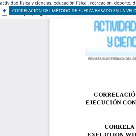
actividad física y ciencias, educación física , recreación, deporte, 