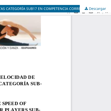
Descargar
CORRELACIÓN DEL MÉTODO DE FUERZA BASADO EN LA VELOCIDAD DE EJECUCIÓN CON EL RENDIMIENTO FÍSICO DE FUTBOLISTAS CATEGORÍA SUB17 EN COMPETENCIA CORRELATION OF THE FORCE METHOD BASED ON THE SPEED OF EXECUTION WITH THE PHYSICAL PERFORMANCE OF SOCCER PLAYERS