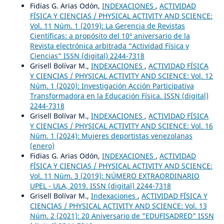
Fidias G. Arias Odón,
INDEXACIONES
,
ACTIVIDAD
FÍSICA Y CIENCIAS / PHYSICAL ACTIVITY AND SCIENCE:
Vol. 11 Núm. 1 (2019): La Gerencia de Revistas
Científicas: a propósito del 10º aniversario de la
Revista electrónica arbitrada “Actividad Física y
Ciencias” ISSN (digital) 2244-7318
Grisell Bolívar M.,
INDEXACIONES
,
ACTIVIDAD FÍSICA
Y CIENCIAS / PHYSICAL ACTIVITY AND SCIENCE: Vol. 12
Núm. 1 (2020): Investigación Acción Participativa
Transformadora en la Educación Física. ISSN (digital)
2244-7318
Grisell Bolívar M.,
INDEXACIONES
,
ACTIVIDAD FÍSICA
Y CIENCIAS / PHYSICAL ACTIVITY AND SCIENCE: Vol. 16
Núm. 1 (2024): Mujeres deportistas venezolanas
(enero)
Fidias G. Arias Odón,
INDEXACIONES
,
ACTIVIDAD
FÍSICA Y CIENCIAS / PHYSICAL ACTIVITY AND SCIENCE:
Vol. 11 Núm. 3 (2019): NÚMERO EXTRAORDINARIO
UPEL - ULA, 2019. ISSN (digital) 2244-7318
Grisell Bolívar M.,
Indexaciones
,
ACTIVIDAD FÍSICA Y
CIENCIAS / PHYSICAL ACTIVITY AND SCIENCE: Vol. 13
Núm. 2 (2021): 20 Aniversario de "EDUFISADRED" ISSN