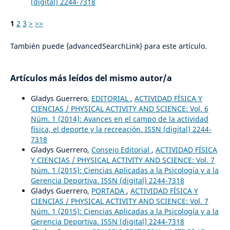
(digital) 2244-7318
1
2
3
>
>>
También puede {advancedSearchLink} para este artículo.
Artículos más leídos del mismo autor/a
Gladys Guerrero,
EDITORIAL
,
ACTIVIDAD FÍSICA Y
CIENCIAS / PHYSICAL ACTIVITY AND SCIENCE: Vol. 6
Núm. 1 (2014): Avances en el campo de la actividad
física, el deporte y la recreación. ISSN (digital) 2244-
7318
Gladys Guerrero,
Consejo Editorial
,
ACTIVIDAD FÍSICA
Y CIENCIAS / PHYSICAL ACTIVITY AND SCIENCE: Vol. 7
Núm. 1 (2015): Ciencias Aplicadas a la Psicología y a la
Gerencia Deportiva. ISSN (digital) 2244-7318
Gladys Guerrero,
PORTADA
,
ACTIVIDAD FÍSICA Y
CIENCIAS / PHYSICAL ACTIVITY AND SCIENCE: Vol. 7
Núm. 1 (2015): Ciencias Aplicadas a la Psicología y a la
Gerencia Deportiva. ISSN (digital) 2244-7318