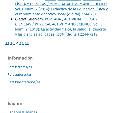
FÍSICA Y CIENCIAS / PHYSICAL ACTIVITY AND SCIENCE:
Vol. 6 Núm. 2 (2014): Didactica de la Educaciòn Fìsica y
el rendimiento depotivo. ISSN (digital) 2244-7318
Gladys Guerrero,
PORTADA
,
ACTIVIDAD FÍSICA Y
CIENCIAS / PHYSICAL ACTIVITY AND SCIENCE: Vol. 5
Núm. 2 (2013): La actividad física, la salud, el deporte
y las ciencias aplicadas. ISSN (digital) 2244-7318
<<
<
1
2
3
>
>>
Información
Para lectores/as
Para autores/as
Para bibliotecarios/as
Idioma
Español (España)