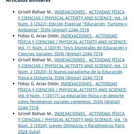
Grisell Bolívar M.,
INDEXACIONES
,
ACTIVIDAD FÍSICA
Y CIENCIAS / PHYSICAL ACTIVITY AND SCIENCE: Vol. 14
Núm. 3 (2022): Edición Especial "Educación, Turísmo y
Ambiente" ISSN (digital) 2244-7318
Fidias G. Arias Odón,
INDEXACIONES
,
ACTIVIDAD
FÍSICA Y CIENCIAS / PHYSICAL ACTIVITY AND SCIENCE:
Vol. 11 Núm. 2 (2019): Tesis Doctorales de Educación y
Ciencias Sociales. ISSN (digital) 2244-7318
Grisell Bolívar M.,
INDEXACIONES
,
ACTIVIDAD FÍSICA
Y CIENCIAS / PHYSICAL ACTIVITY AND SCIENCE: Vol. 12
Núm. 2 (2020): El Nuevo paradigma de la Educación
Física a Distancia. ISSN (digital) 2244-7318
Fidias G. Arias Odón,
INDEXACIONES
,
ACTIVIDAD
FÍSICA Y CIENCIAS / PHYSICAL ACTIVITY AND SCIENCE:
Vol. 9 Núm. 1 (2017): La educación física y el deporte
como fenómenos sociales complejos. ISSN (digital)
2244-7318
Grisell Bolívar M.,
INDEXACIONES
,
ACTIVIDAD FÍSICA
Y CIENCIAS / PHYSICAL ACTIVITY AND SCIENCE: Vol. 16
Núm. 2 (2024): Juegos Olímpicos y Paralímpicos París
2024 (julio)