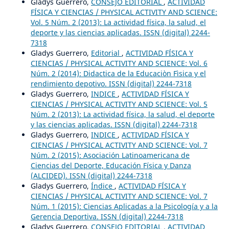
Gladys Guerrero,
CONSEJO EDITORIAL
,
ACTIVIDAD
FÍSICA Y CIENCIAS / PHYSICAL ACTIVITY AND SCIENCE:
Vol. 5 Núm. 2 (2013): La actividad física, la salud, el
deporte y las ciencias aplicadas. ISSN (digital) 2244-
7318
Gladys Guerrero,
Editorial
,
ACTIVIDAD FÍSICA Y
CIENCIAS / PHYSICAL ACTIVITY AND SCIENCE: Vol. 6
Núm. 2 (2014): Didactica de la Educaciòn Fìsica y el
rendimiento depotivo. ISSN (digital) 2244-7318
Gladys Guerrero,
INDICE
,
ACTIVIDAD FÍSICA Y
CIENCIAS / PHYSICAL ACTIVITY AND SCIENCE: Vol. 5
Núm. 2 (2013): La actividad física, la salud, el deporte
y las ciencias aplicadas. ISSN (digital) 2244-7318
Gladys Guerrero,
INDICE
,
ACTIVIDAD FÍSICA Y
CIENCIAS / PHYSICAL ACTIVITY AND SCIENCE: Vol. 7
Núm. 2 (2015): Asociación Latinoamericana de
Ciencias del Deporte, Educación Física y Danza
(ALCIDED). ISSN (digital) 2244-7318
Gladys Guerrero,
Índice
,
ACTIVIDAD FÍSICA Y
CIENCIAS / PHYSICAL ACTIVITY AND SCIENCE: Vol. 7
Núm. 1 (2015): Ciencias Aplicadas a la Psicología y a la
Gerencia Deportiva. ISSN (digital) 2244-7318
Gladys Guerrero,
CONSEJO EDITORIAL
,
ACTIVIDAD