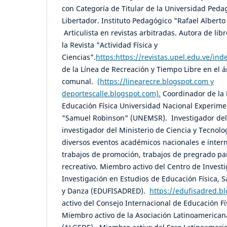
con Categoría de Titular de la Universidad Ped
Libertador. Instituto Pedagógico "Rafael Alberto
Articulista en revistas arbitradas. Autora de libr
la Revista "Actividad Física y
Ciencias".
https:https://revistas.upel.edu.ve/ind
de la Línea de Recreación y Tiempo Libre en el 
comunal.
(https://linearecre.blogspot.com y
deportescalle.blogspot.com).
Coordinador de la 
Educación Física Universidad Nacional Experime
"Samuel Robinson" (UNEMSR). Investigador del
investigador del Ministerio de Ciencia y Tecnolo
diversos eventos académicos nacionales e inter
trabajos de promoción, trabajos de pregrado pa
recreativo. Miembro activo del Centro de Invest
Investigación en Estudios de Educación Física, 
y Danza (EDUFISADRED).
https://edufisadred.
activo del Consejo Internacional de Educación Fí
Miembro activo de la Asociación Latinoamerican