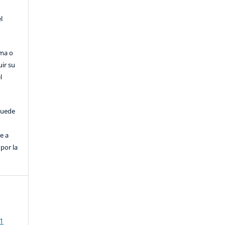
l
rma o
uir su
l
puede
e a
por la
1