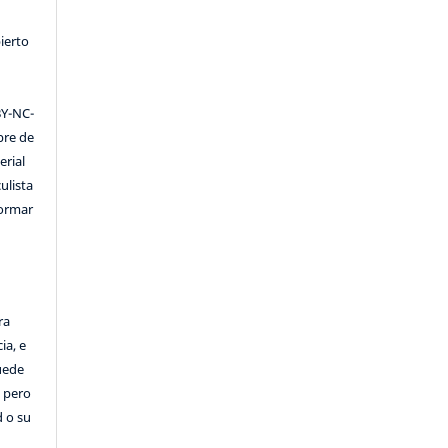
ierto
Y-NC-
ibre de
erial
ulista
formar
ra
ia, e
Puede
, pero
d o su