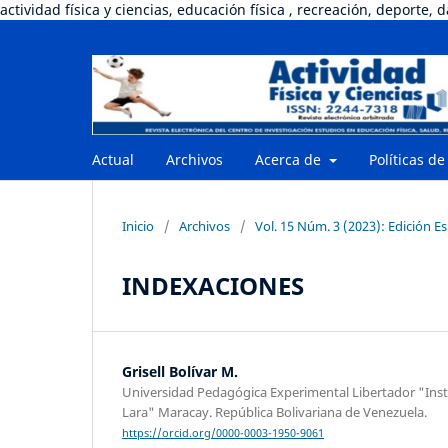
actividad física y ciencias, educación física , recreación, deporte, 
Actual
Archivos
Acerca de
Políticas de
Inicio
/
Archivos
/
Vol. 15 Núm. 3 (2023): Edición Es
INDEXACIONES
Grisell Bolívar M.
Universidad Pedagógica Experimental Libertador "Insti
Lara" Maracay. República Bolivariana de Venezuela.
https://orcid.org/0000-0003-1950-9061