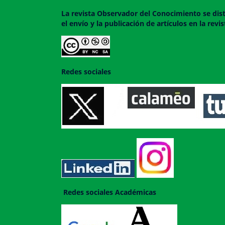
La revista
Observador del Conocimiento
se dis
el envío y la publicación de artículos en la rev
Redes sociales
Redes sociales Académicas