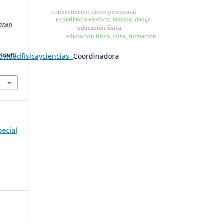
conhecimento tático processual
experiência estética; música; dança.
VIDAD
educación física
educación física, cuba, formación
tividadfisicayciencias
Coordinadora
vidadfi
pecial