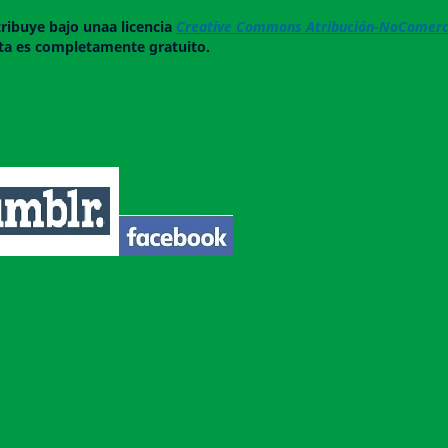
tribuye bajo unaa licencia
Creative Commons Atribución-NoComerci
ista es completamente gratuito.