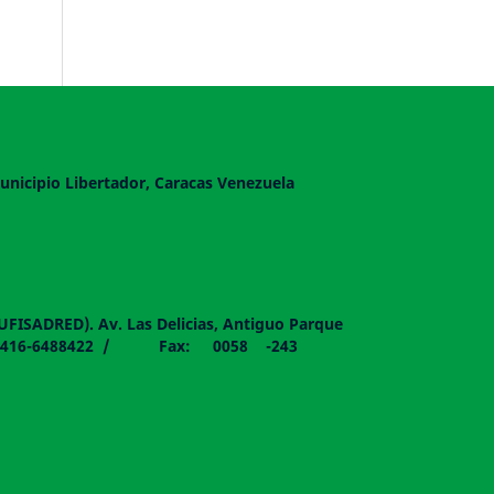
unicipio Libertador, Caracas Venezuela
DUFISADRED). Av. Las Delicias, Antiguo Parque
058 - 0416-6488422 / Fax: 0058 -243