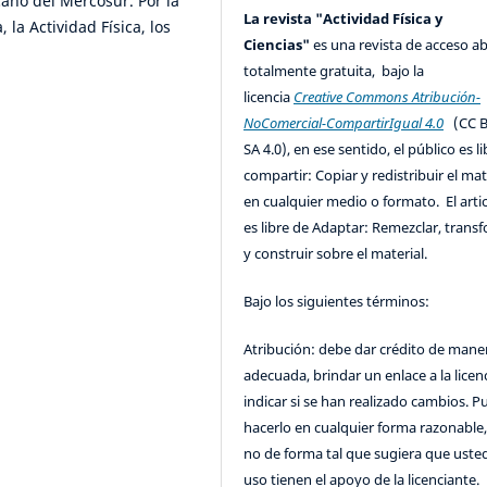
ano del Mercosur. Por la
La revista "Actividad Física y
 la Actividad Física, los
Ciencias"
es una revista de acceso ab
totalmente gratuita, bajo la
licencia
Creative Commons Atribución-
NoComercial-CompartirIgual 4.0
(CC B
SA 4.0), en ese sentido, el público es l
compartir: Copiar y redistribuir el mat
en cualquier medio o formato. El artic
es libre de Adaptar: Remezclar, trans
y construir sobre el material.
Bajo los siguientes términos:
Atribución: debe dar crédito de mane
adecuada, brindar un enlace a la licenc
indicar si se han realizado cambios. 
hacerlo en cualquier forma razonable
no de forma tal que sugiera que uste
uso tienen el apoyo de la licenciante.