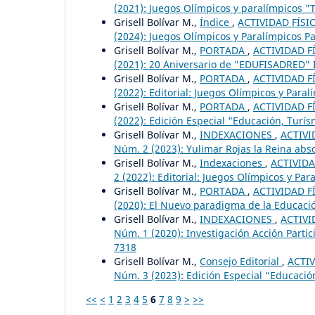
(2021): Juegos Olímpicos y paralímpicos "T
Grisell Bolívar M.,
Índice
,
ACTIVIDAD FÍSIC
(2024): Juegos Olímpicos y Paralímpicos Par
Grisell Bolívar M.,
PORTADA
,
ACTIVIDAD FÍ
(2021): 20 Aniversario de "EDUFISADRED" I
Grisell Bolívar M.,
PORTADA
,
ACTIVIDAD FÍ
(2022): Editorial: Juegos Olímpicos y Paral
Grisell Bolívar M.,
PORTADA
,
ACTIVIDAD FÍ
(2022): Edición Especial "Educación, Turí
Grisell Bolívar M.,
INDEXACIONES
,
ACTIVI
Núm. 2 (2023): Yulimar Rojas la Reina absol
Grisell Bolívar M.,
Indexaciones
,
ACTIVIDA
2 (2022): Editorial: Juegos Olímpicos y Par
Grisell Bolívar M.,
PORTADA
,
ACTIVIDAD FÍ
(2020): El Nuevo paradigma de la Educación
Grisell Bolívar M.,
INDEXACIONES
,
ACTIVI
Núm. 1 (2020): Investigación Acción Partic
7318
Grisell Bolívar M.,
Consejo Editorial
,
ACTIV
Núm. 3 (2023): Edición Especial “Educación
<<
<
1
2
3
4
5
6
7
8
9
>
>>