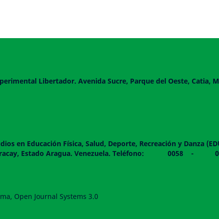
perimental Libertador. Avenida Sucre, Parque del Oeste, Catia, M
dios en Educación Física, Salud, Deporte, Recreación y Danza (E
 piso. Maracay, Estado Aragua. Venezuela. Teléfono: 0
forma, Open Journal Systems 3.0