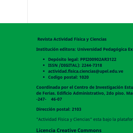
Revista Actividad Física y Ciencias
Institución editora: Universidad Pedagógica Ex
Depósito legal: PPI200902AR3122
ISSN /DIGITAL): 2244-7318
actividad.fisica.ciencias@upel.edu.ve
Codigo postal: 1020
Coordinada por el Centro de Investigación Estu
de Ferias. Edificio Administrativo, 2do
-247- 46-07
Dirección postal: 2103
"Actividad Física y Ciencias" esta bajo la plata
Licencia Creative Commons