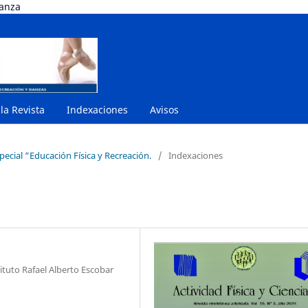
danza
 la Revista
Indexaciones
Avisos
pecial “Educación Física y Recreación.
/
Indexaciones
tuto Rafael Alberto Escobar