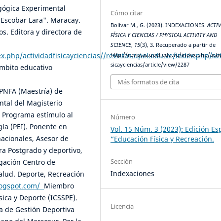
agógica Experimental
Cómo citar
 Escobar Lara". Maracay.
Bolívar M., G. (2023). INDEXACIONES.
ACTI
os. Editora y directora de
FÍSICA Y CIENCIAS / PHYSICAL ACTIVITY AND
SCIENCE
,
15
(3), 3. Recuperado a partir de
ex.php/actividadfisicayciencias//revistas.upel.edu.ve/index.php/ac
http://revistas.upel.edu.ve/index.php/acti
sicayciencias/article/view/2287
ámbito educativo
Más formatos de cita
PNFA (Maestría) de
ntal del Magisterio
 Programa estímulo al
Número
gía (PEI). Ponente en
Vol. 15 Núm. 3 (2023): Edición Es
nacionales, Asesor de
“Educación Física y Recreación.
ra Postgrado y deportivo,
Sección
igación Centro de
Indexaciones
Salud. Deporte, Recreación
blogspot.com/
Miembro
sica y Deporte (ICSSPE).
Licencia
a de Gestión Deportiva