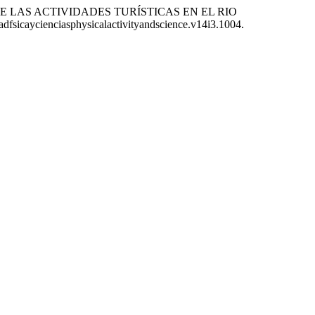
ENTAL DE LAS ACTIVIDADES TURÍSTICAS EN EL RIO
dadfsicaycienciasphysicalactivityandscience.v14i3.1004.