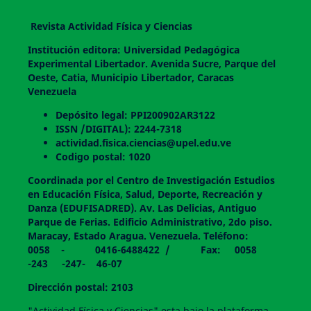
Revista Actividad Física y Ciencias
Institución editora: Universidad Pedagógica
Experimental Libertador. Avenida Sucre, Parque del
Oeste, Catia, Municipio Libertador, Caracas
Venezuela
Depósito legal: PPI200902AR3122
ISSN /DIGITAL): 2244-7318
actividad.fisica.ciencias@upel.edu.ve
Codigo postal: 1020
Coordinada por el Centro de Investigación Estudios
en Educación Física, Salud, Deporte, Recreación y
Danza (EDUFISADRED). Av. Las Delicias, Antiguo
Parque de Ferias. Edificio Administrativo, 2do piso.
Maracay, Estado Aragua. Venezuela. Teléfono:
0058 - 0416-6488422 / Fax: 0058
-243 -247- 46-07
Dirección postal: 2103
"Actividad Física y Ciencias" esta bajo la plataforma,