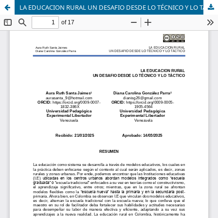
LA EDUCACION RURAL UN DESAFIO DESDE LO TÉCNICO Y LO TÁCTICO