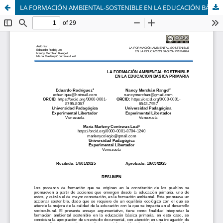
LA FORMACIÓN AMBIENTAL-SOSTENIBLE EN LA EDUCACIÓN BÁSICA PRIMARIA