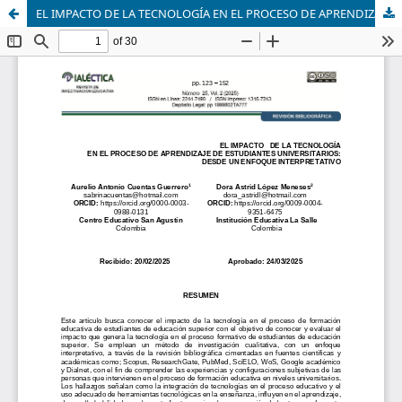
EL IMPACTO DE LA TECNOLOGÍA EN EL PROCESO DE APRENDIZAJE DE ESTUDIANTES UNIVERSITARIOS: DESDE UN ENFOQUE INTERPRETATIVO