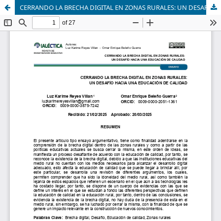
CERRANDO LA BRECHA DIGITAL EN ZONAS RURALES: UN DESAFÍO HACIA UNA EDUCACIÓN DE CALIDAD