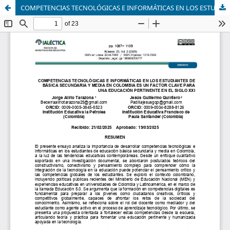
COMPETENCIAS TECNOLÓGICAS E INFORMÁTICAS EN LOS ESTUDIANTES DE BÁSICA SECUNDARIA Y MEDIA EN COLOMBIA ES UN FACTOR CLAVE PARA UNA EDUCACIÓN PERTINENTE EN EL SIGLO XXI