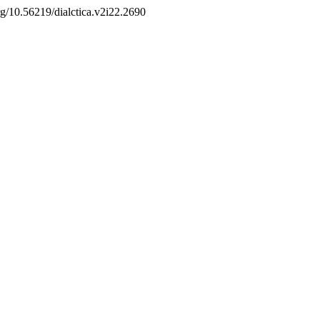
org/10.56219/dialctica.v2i22.2690