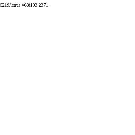
56219/letras.v63i103.2371.