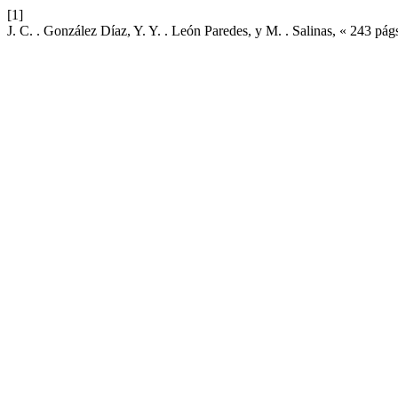
[1]
J. C. . González Díaz, Y. Y. . León Paredes, y M. . Salinas, « 243 pág