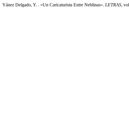
Yánez Delgado, Y. . «Un Caricaturista Entre Neblinas».
LETRAS
, vo