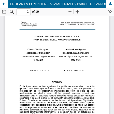
EDUCAR EN COMPETENCIAS AMBIENTALES, PARA EL DESARROLLO HUMANO SOSTENIBLE