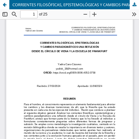
CORRIENTES FILOSÓFICAS, EPISTEMOLÓGICAS Y CAMBIOS PARADIGMÁTICOS UNA REFLEXIÓN DESDE EL CÍRCULO DE VIENA Y LA ESCUELA DE FRANKFURT