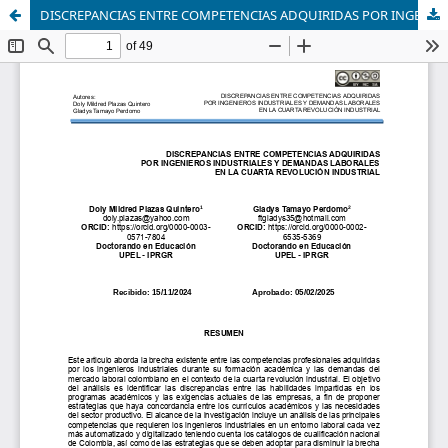
DISCREPANCIAS ENTRE COMPETENCIAS ADQUIRIDAS POR INGENIEROS INDUSTRIALES Y DEMANDAS LABORALES EN LA CUARTA REVOLUCIÓN INDUSTRIAL