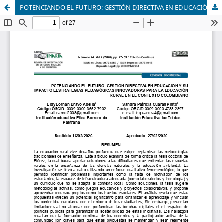
POTENCIANDO EL FUTURO: GESTIÓN DIRECTIVA EN EDUCACIÓN Y SU IMPACTO EESTRATEGIAS PEDAGÓGICAS INNOVADORAS PARA LA EDUCACIÓN RURAL EN EL CONTEXTO COLOMBIANO