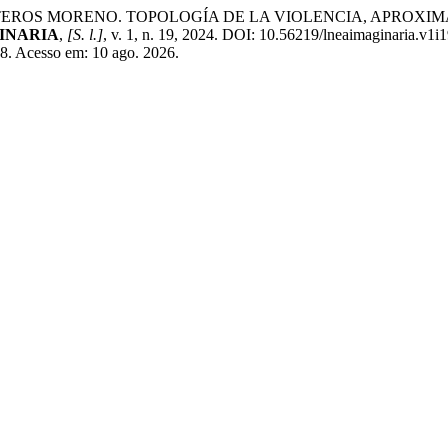
TEROS MORENO. TOPOLOGÍA DE LA VIOLENCIA, APROXI
INARIA
,
[S. l.]
, v. 1, n. 19, 2024. DOI: 10.56219/lneaimaginaria.v1i
238. Acesso em: 10 ago. 2026.