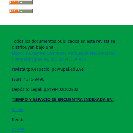
Todos los documentos publicados en esta revista se
distribuyen bajo una
Licencia Creative Commons Atribución-NoComercial-
CompartirIgual 4.0 (CC BY-NC-SA 4.0)
revista.tpo.espacio.ipc@upel.edu.ve
ISSN: 1315-9496
Depósito Legal: pp198402DC2832
TIEMPO Y ESPACIO SE ENCUENTRA INDEXADA EN:
Scielo
Redib
CLASE