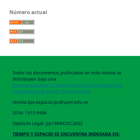
Número actual
Todos los documentos publicados en esta revista se
distribuyen bajo una
Licencia Creative Commons Atribución-NoComercial-
CompartirIgual 4.0 (CC BY-NC-SA 4.0)
revista.tpo.espacio.ipc@upel.edu.ve
ISSN: 1315-9496
Depósito Legal: pp198402DC2832
TIEMPO Y ESPACIO SE ENCUENTRA INDEXADA EN: