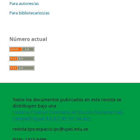
Para autores/as
Para bibliotecarios/as
Número actual
Todos los documentos publicados en esta revista se
distribuyen bajo una
Licencia Creative Commons Atribución-NoComercial-
CompartirIgual 4.0 (CC BY-NC-SA 4.0)
revista.tpo.espacio.ipc@upel.edu.ve
ISSN: 1315-9496