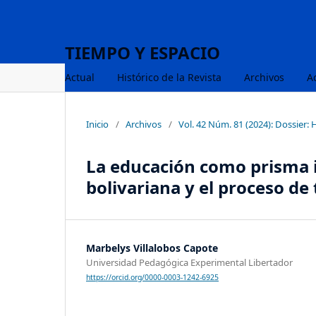
TIEMPO Y ESPACIO
Actual
Histórico de la Revista
Archivos
A
Inicio
/
Archivos
/
Vol. 42 Núm. 81 (2024): Dossier: 
La educación como prisma id
bolivariana y el proceso de
Marbelys Villalobos Capote
Universidad Pedagógica Experimental Libertador
https://orcid.org/0000-0003-1242-6925