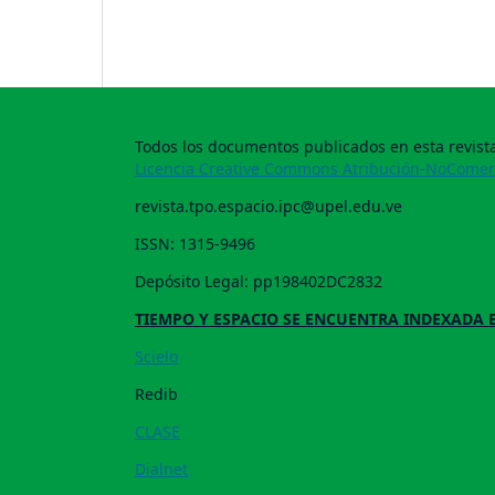
Todos los documentos publicados en esta revista
Licencia Creative Commons Atribución-NoComerc
revista.tpo.espacio.ipc@upel.edu.ve
ISSN: 1315-9496
Depósito Legal: pp198402DC2832
TIEMPO Y ESPACIO SE ENCUENTRA INDEXADA 
Scielo
Redib
CLASE
Dialnet