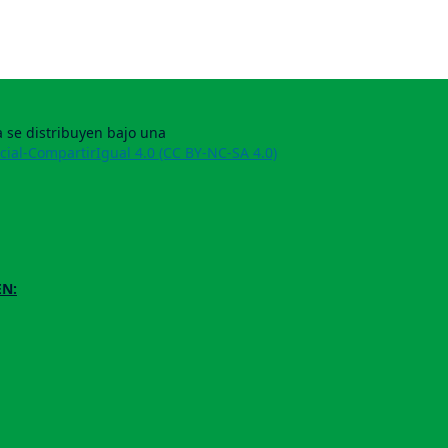
 se distribuyen bajo una
ial-CompartirIgual 4.0 (CC BY-NC-SA 4.0)
EN: