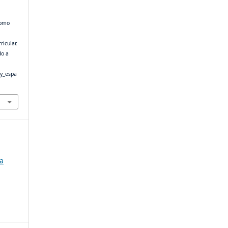
como
ricular.
do a
_y_espa
da