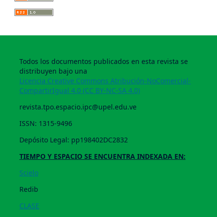
Todos los documentos publicados en esta revista se
distribuyen bajo una
Licencia Creative Commons Atribución-NoComercial-
CompartirIgual 4.0 (CC BY-NC-SA 4.0)
revista.tpo.espacio.ipc@upel.edu.ve
ISSN: 1315-9496
Depósito Legal: pp198402DC2832
TIEMPO Y ESPACIO SE ENCUENTRA INDEXADA EN:
Scielo
Redib
CLASE