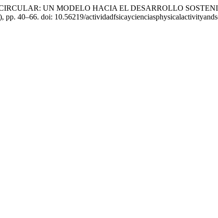
 «ECONOMÍA CIRCULAR: UN MODELO HACIA EL DESARROLLO SOS
3), pp. 40–66. doi: 10.56219/actividadfsicaycienciasphysicalactivityand