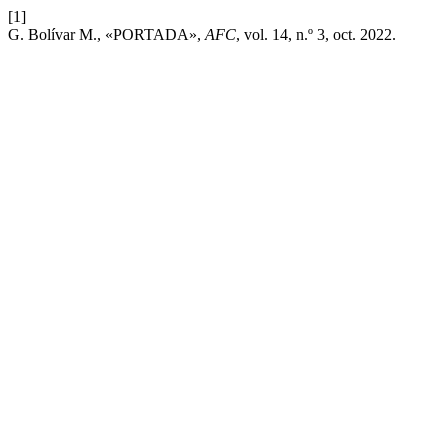
[1]
G. Bolívar M., «PORTADA»,
AFC
, vol. 14, n.º 3, oct. 2022.