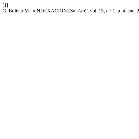
[1]
G. Bolívar M., «INDEXACIONES»,
AFC
, vol. 15, n.º 1, p. 4, ene.