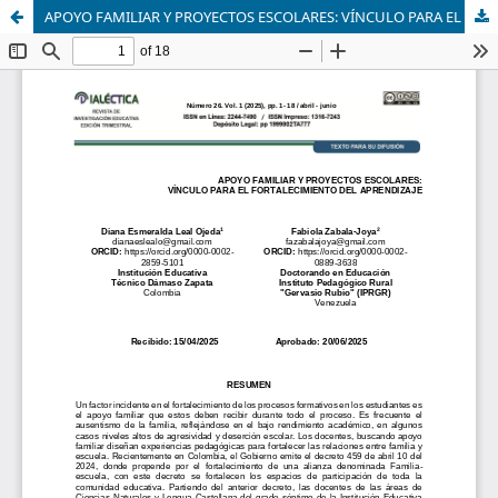
APOYO FAMILIAR Y PROYECTOS ESCOLARES: VÍNCULO PARA EL FORTALECIMIENTO DEL APRENDIZAJE