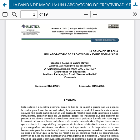
LA BANDA DE MARCHA: UN LABORATORIO DE CREATIVIDAD Y EXPRESIÓN MUSICAL