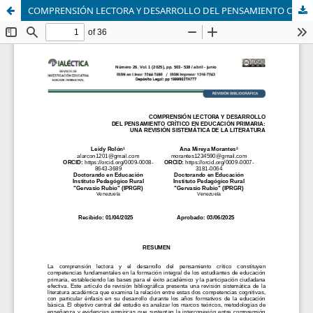
COMPRENSIÓN LECTORA Y DESARROLLO DEL PENSAMIENTO CRÍTICO EN EDUCACIÓN PRIMARIA: UNA REVISIÓN SISTEMÁTICA DE LA LITERATURA