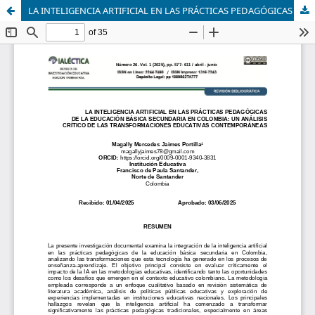
LA INTELIGENCIA ARTIFICIAL EN LAS PRÁCTICAS PEDAGÓGICAS DE LA EDUCACIÓN BÁSICA SECUNDARIA EN COLOMBIA: UN ANÁLISIS CRÍTICO DE LAS TRANSFORMACIONES EDUCATIVAS CONTEMPORÁNEAS