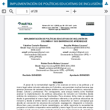
IMPLEMENTACIÓN DE POLÍTICAS EDUCATIVAS DE INCLUSIÓN EN COLOMBIA Y SUS BARRERAS DE APRENDIZAJE