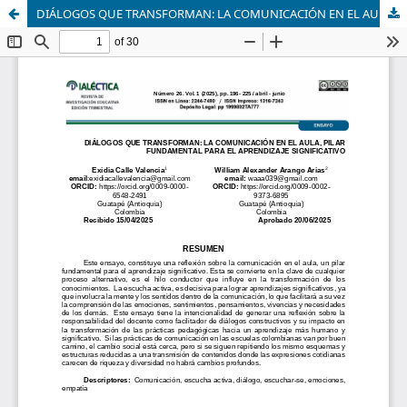
DIÁLOGOS QUE TRANSFORMAN: LA COMUNICACIÓN EN EL AULA, PILAR FUNDAMENTAL PARA EL APRENDIZAJE SIGNIFICATIVO