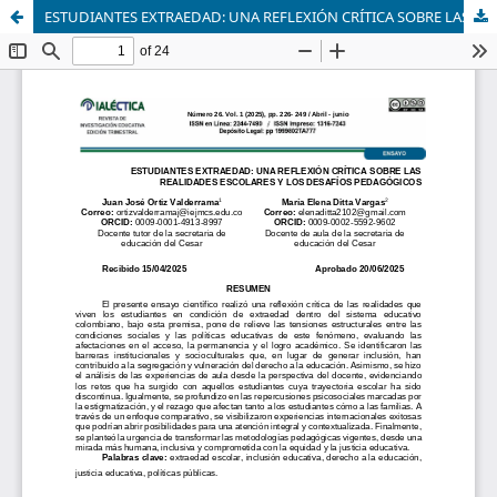
ESTUDIANTES EXTRAEDAD: UNA REFLEXIÓN CRÍTICA SOBRE LAS REALIDADES ESCOLARES Y LOS DESAFÍOS PEDAGÓGICOS