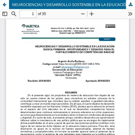
NEUROCIENCIAS Y DESARROLLO SOSTENIBLE EN LA EDUCACIÓN BÁSICA PRIMARIA: OPORTUNIDADES Y DESAFÍOS PARA EL FORTALECIMIENTO DE COMPETENCIAS BÁSICAS