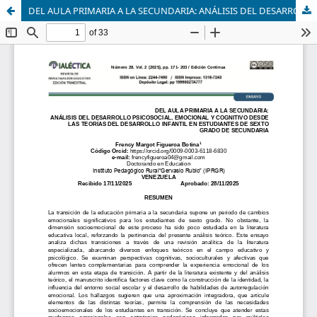
DEL AULA PRIMARIA A LA SECUNDARIA: ANÁLISIS DEL DESARROLLO PSICOSOCIAL, EMOCIONAL Y COGNITIVO DESDE LAS TEORÍAS DEL DESARROLLO INFANTIL EN ESTUDIANTES DE SEXTO GRADO DE SECUNDARIA