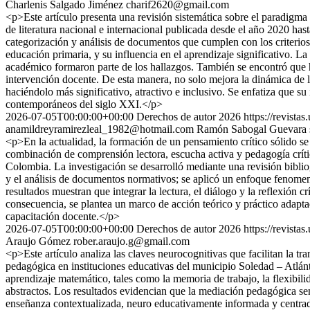
Charlenis Salgado Jiménez
charif2620@gmail.com
<p>Este artículo presenta una revisión sistemática sobre el paradigma
de literatura nacional e internacional publicada desde el año 2020 has
categorización y análisis de documentos que cumplen con los criterios 
educación primaria, y su influencia en el aprendizaje significativo. L
académico formaron parte de los hallazgos. También se encontró que h
intervención docente. De esta manera, no solo mejora la dinámica de l
haciéndolo más significativo, atractivo e inclusivo. Se enfatiza que s
contemporáneos del siglo XXI.</p>
2026-07-05T00:00:00+00:00
Derechos de autor 2026
https://revista
anamildreyramirezleal_1982@hotmail.com
Ramón Sabogal Guevara
<p>En la actualidad, la formación de un pensamiento crítico sólido se 
combinación de comprensión lectora, escucha activa y pedagogía críti
Colombia. La investigación se desarrolló mediante una revisión biblio
y el análisis de documentos normativos; se aplicó un enfoque fenome
resultados muestran que integrar la lectura, el diálogo y la reflexión 
consecuencia, se plantea un marco de acción teórico y práctico adapta
capacitación docente.</p>
2026-07-05T00:00:00+00:00
Derechos de autor 2026
https://revista
Araujo Gómez
rober.araujo.g@gmail.com
<p>Este artículo analiza las claves neurocognitivas que facilitan la tr
pedagógica en instituciones educativas del municipio Soledad – Atlán
aprendizaje matemático, tales como la memoria de trabajo, la flexibil
abstractos. Los resultados evidencian que la mediación pedagógica sen
enseñanza contextualizada, neuro educativamente informada y centrad