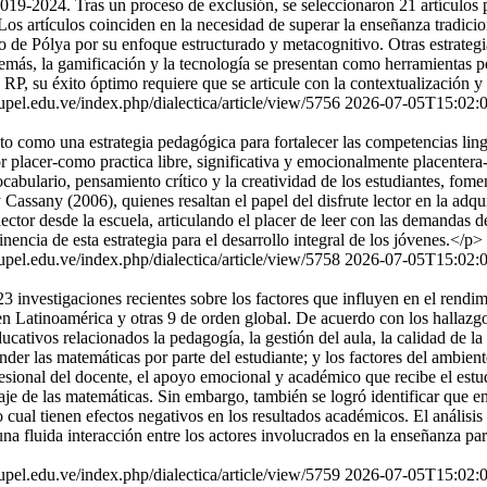
 2019-2024. Tras un proceso de exclusión, se seleccionaron 21 artículos pa
os artículos coinciden en la necesidad de superar la enseñanza tradicion
todo de Pólya por su enfoque estructurado y metacognitivo. Otras estrat
demás, la gamificación y la tecnología se presentan como herramientas 
a RP, su éxito óptimo requiere que se articule con la contextualización
s.upel.edu.ve/index.php/dialectica/article/view/5756
2026-07-05T15:02:
sto como una estrategia pedagógica para fortalecer las competencias lingü
r placer-como practica libre, significativa y emocionalmente placentera-
ocabulario, pensamiento crítico y la creatividad de los estudiantes, fom
assany (2006), quienes resaltan el papel del disfrute lector en la adqu
lector desde la escuela, articulando el placer de leer con las demandas 
inencia de esta estrategia para el desarrollo integral de los jóvenes.<
s.upel.edu.ve/index.php/dialectica/article/view/5758
2026-07-05T15:02:
 23 investigaciones recientes sobre los factores que influyen en el rend
en Latinoamérica y otras 9 de orden global. De acuerdo con los hallazgo
ucativos relacionados la pedagogía, la gestión del aula, la calidad de la
ender las matemáticas por parte del estudiante; y los factores del ambient
fesional del docente, el apoyo emocional y académico que recibe el estud
je de las matemáticas. Sin embargo, también se logró identificar que en
o cual tienen efectos negativos en los resultados académicos. El anális
a fluida interacción entre los actores involucrados en la enseñanza para 
s.upel.edu.ve/index.php/dialectica/article/view/5759
2026-07-05T15:02: