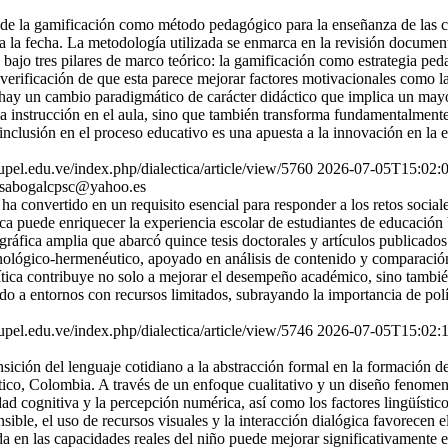
 de la gamificación como método pedagógico para la enseñanza de las cie
ta la fecha. La metodología utilizada se enmarca en la revisión document
bajo tres pilares de marco teórico: la gamificación como estrategia peda
a verificación de que esta parece mejorar factores motivacionales como 
ay un cambio paradigmático de carácter didáctico que implica un mayor 
a instrucción en el aula, sino que también transforma fundamentalmente 
u inclusión en el proceso educativo es una apuesta a la innovación en la
s.upel.edu.ve/index.php/dialectica/article/view/5760
2026-07-05T15:02:
sabogalcpsc@yahoo.es
ha convertido en un requisito esencial para responder a los retos socia
ca puede enriquecer la experiencia escolar de estudiantes de educación 
gráfica amplia que abarcó quince tesis doctorales y artículos publicad
nológico-hermenéutico, apoyado en análisis de contenido y comparación
crítica contribuye no solo a mejorar el desempeño académico, sino también
do a entornos con recursos limitados, subrayando la importancia de polí
s.upel.edu.ve/index.php/dialectica/article/view/5746
2026-07-05T15:02:
ansición del lenguaje cotidiano a la abstracción formal en la formación 
tico, Colombia. A través de un enfoque cualitativo y un diseño fenomen
idad cognitiva y la percepción numérica, así como los factores lingüíst
sible, el uso de recursos visuales y la interacción dialógica favorecen 
a en las capacidades reales del niño puede mejorar significativamente