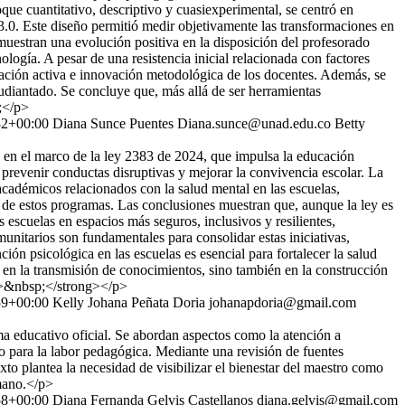
que cuantitativo, descriptivo y cuasiexperimental, se centró en
3.0. Este diseño permitió medir objetivamente las transformaciones en
 muestran una evolución positiva en la disposición del profesorado
logía. A pesar de una resistencia inicial relacionada con factores
pación activa e innovación metodológica de los docentes. Además, se
tudiantado. Se concluye que, más allá de ser herramientas
;</p>
32+00:00
Diana Sunce Puentes
Diana.sunce@unad.edu.co
Betty
a, en el marco de la ley 2383 de 2024, que impulsa la educación
prevenir conductas disruptivas y mejorar la convivencia escolar. La
académicos relacionados con la salud mental en las escuelas,
d de estos programas. Las conclusiones muestran que, aunque la ley es
escuelas en espacios más seguros, inclusivos y resilientes,
unitarios son fundamentales para consolidar estas iniciativas,
ión psicológica en las escuelas es esencial para fortalecer la salud
en la transmisión de conocimientos, sino también en la construcción
g>&nbsp;</strong></p>
59+00:00
Kelly Johana Peñata Doria
johanapdoria@gmail.com
ema educativo oficial. Se abordan aspectos como la atención a
do para la labor pedagógica. Mediante una revisión de fuentes
xto plantea la necesidad de visibilizar el bienestar del maestro como
umano.</p>
58+00:00
Diana Fernanda Gelvis Castellanos
diana.gelvis@gmail.com