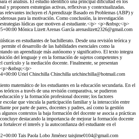
ra el análisis. El estudio identificó una principal dificultad en los
al y proponen estrategias activas, reflexivas y contextualizadas.
egias relevantes incluyen el Aprendizaje Basado en Problemas (ABP) y
poderosas para la motivación. Como conclusión, la investigación
 y estrategias lúdicas que motiven al estudiante.</p> <p>&nbsp;</p>
05+00:00
Mónica Lizett Arenas García
arenaslizett2326@gmail.com
ísticas en estudiantes de bachillerato. Desde una revisión teórica y
 permite el desarrollo de las habilidades esenciales como la
entando un aprendizaje más autónomo y significativo. El texto integra
isición del lenguaje y en la formación de sujetos competentes y
del currículo y la mediación docente. Finalmente, se presentan
/p> <p>&nbsp;</p>
04+00:00
Uriel Chinchilla Chinchilla
urichinchilla@hotmail.com
imiento matemático de los estudiantes en la educación secundaria. En el
s teóricos a través de una revisión comparativa, se pudieron
 educación y la formación profesional docente; los factores
e escolar que vincula la participación familiar y la interacción entre
iante por parte de pares, docentes y padres, así como la gestión
 algunos contextos la baja formación del docente se asocia a prácticas
is concluye destacando la importancia de mejorar la formación docente
fortalecer el interés y la autoconfianza del estudiante en el
02+00:00
Tais Paola Lobo Jiménez
taisjime0104@gmail.com