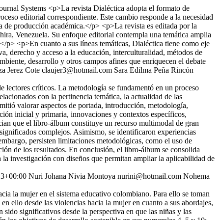
ournal Systems
<p>La revista Dialéctica adopta el formato de
roceso editorial correspondiente. Este cambio responde a la necesidad
nda de producción académica.</p> <p>La revista es editada por la
ira, Venezuela. Su enfoque editorial contempla una temática amplia
l.</p> <p>En cuanto a sus líneas temáticas, Dialéctica tiene como eje
va, derecho y acceso a la educación, interculturalidad, métodos de
 ambiente, desarrollo y otros campos afines que enriquecen el debate
za Jerez Cote
claujer3@hotmail.com
Sara Edilma Peña Rincón
 de lectores críticos. La metodología se fundamentó en un proceso
acionados con la pertinencia temática, la actualidad de las
itió valorar aspectos de portada, introducción, metodología,
ción inicial y primaria, innovaciones y contextos específicos,
ncian que el libro-álbum constituye un recurso multimodal de gran
de significados complejos. Asimismo, se identificaron experiencias
n embargo, persisten limitaciones metodológicas, como el uso de
ción de los resultados. En conclusión, el libro-álbum se consolida
 la investigación con diseños que permitan ampliar la aplicabilidad de
13+00:00
Nuri Johana Nivia Montoya
nurini@hotmail.com
Nohema
 hacia la mujer en el sistema educativo colombiano. Para ello se toman
en ello desde las violencias hacia la mujer en cuanto a sus abordajes,
 sido significativos desde la perspectiva en que las niñas y las