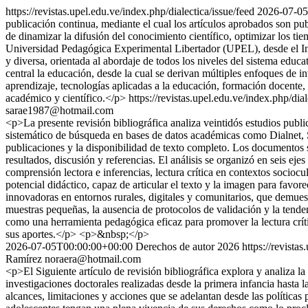
https://revistas.upel.edu.ve/index.php/dialectica/issue/feed
2026-07-05
publicación continua, mediante el cual los artículos aprobados son pu
de dinamizar la difusión del conocimiento científico, optimizar los t
Universidad Pedagógica Experimental Libertador (UPEL), desde el In
y diversa, orientada al abordaje de todos los niveles del sistema educ
central la educación, desde la cual se derivan múltiples enfoques de i
aprendizaje, tecnologías aplicadas a la educación, formación docente, 
académico y científico.</p>
https://revistas.upel.edu.ve/index.php/dia
sarae1987@hotmail.com
<p>La presente revisión bibliográfica analiza veintidós estudios publ
sistemático de búsqueda en bases de datos académicas como Dialnet, Sc
publicaciones y la disponibilidad de texto completo. Los documentos
resultados, discusión y referencias. El análisis se organizó en seis ej
comprensión lectora e inferencias, lectura crítica en contextos socioc
potencial didáctico, capaz de articular el texto y la imagen para favore
innovadoras en entornos rurales, digitales y comunitarios, que demues
muestras pequeñas, la ausencia de protocolos de validación y la tenden
como una herramienta pedagógica eficaz para promover la lectura críti
sus aportes.</p> <p>&nbsp;</p>
2026-07-05T00:00:00+00:00
Derechos de autor 2026
https://revista
Ramírez
noraera@hotmail.com
<p>El Siguiente artículo de revisión bibliográfica explora y analiza la
investigaciones doctorales realizadas desde la primera infancia hasta 
alcances, limitaciones y acciones que se adelantan desde las políticas 