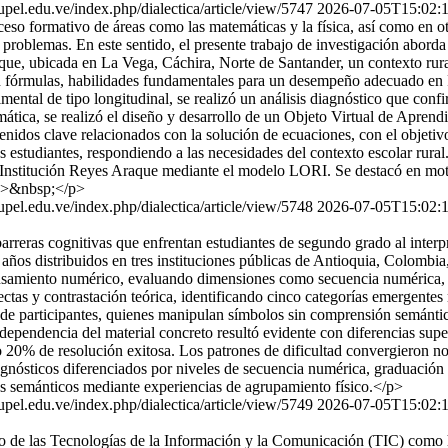
s.upel.edu.ve/index.php/dialectica/article/view/5747
2026-07-05T15:02:
o formativo de áreas como las matemáticas y la física, así como en otra
 problemas. En este sentido, el presente trabajo de investigación aborda
ue, ubicada en La Vega, Cáchira, Norte de Santander, un contexto rural
 en fórmulas, habilidades fundamentales para un desempeño adecuado en 
mental de tipo longitudinal, se realizó un análisis diagnóstico que conf
mática, se realizó el diseño y desarrollo de un Objeto Virtual de Apr
enidos clave relacionados con la solución de ecuaciones, con el objetiv
 los estudiantes, respondiendo a las necesidades del contexto escolar
 Institución Reyes Araque mediante el modelo LORI. Se destacó en moti
 <p>&nbsp;</p>
s.upel.edu.ve/index.php/dialectica/article/view/5748
2026-07-05T15:02:
 barreras cognitivas que enfrentan estudiantes de segundo grado al inter
años distribuidos en tres instituciones públicas de Antioquia, Colombia
ensamiento numérico, evaluando dimensiones como secuencia numérica, va
rectas y contrastación teórica, identificando cinco categorías emergente
 de participantes, quienes manipulan símbolos sin comprensión semántic
 dependencia del material concreto resultó evidente con diferencias sup
o 20% de resolución exitosa. Los patrones de dificultad convergieron no
gnósticos diferenciados por niveles de secuencia numérica, graduación 
tes semánticos mediante experiencias de agrupamiento físico.</p>
s.upel.edu.ve/index.php/dialectica/article/view/5749
2026-07-05T15:02:
 uso de las Tecnologías de la Información y la Comunicación (TIC) com