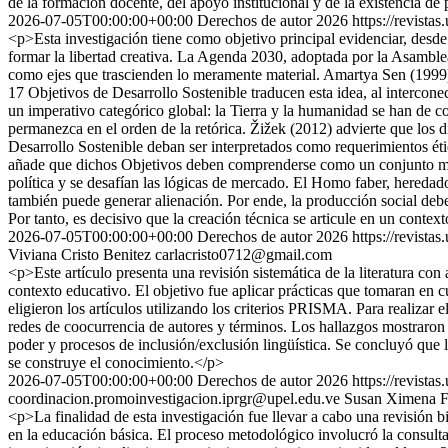
de la formación docente, del apoyo institucional y de la existencia 
2026-07-05T00:00:00+00:00
Derechos de autor 2026
https://revista
<p>Esta investigación tiene como objetivo principal evidenciar, desd
formar la libertad creativa. La Agenda 2030, adoptada por la Asamblea
como ejes que trascienden lo meramente material. Amartya Sen (1999) 
17 Objetivos de Desarrollo Sostenible traducen esta idea, al intercone
un imperativo categórico global: la Tierra y la humanidad se han de c
permanezca en el orden de la retórica. Žižek (2012) advierte que los 
Desarrollo Sostenible deban ser interpretados como requerimientos éti
añade que dichos Objetivos deben comprenderse como un conjunto míni
política y se desafían las lógicas de mercado. El Homo faber, heredad
también puede generar alienación. Por ende, la producción social debe
Por tanto, es decisivo que la creación técnica se articule en un conte
2026-07-05T00:00:00+00:00
Derechos de autor 2026
https://revista
Viviana Cristo Benitez
carlacristo0712@gmail.com
<p>Este artículo presenta una revisión sistemática de la literatura con
contexto educativo. El objetivo fue aplicar prácticas que tomaran en 
eligieron los artículos utilizando los criterios PRISMA. Para realizar
redes de coocurrencia de autores y términos. Los hallazgos mostraron un
poder y procesos de inclusión/exclusión lingüística. Se concluyó que
se construye el conocimiento.</p>
2026-07-05T00:00:00+00:00
Derechos de autor 2026
https://revista
coordinacion.promoinvestigacion.iprgr@upel.edu.ve
Susan Ximena F
<p>La finalidad de esta investigación fue llevar a cabo una revisión b
en la educación básica. El proceso metodológico involucró la consult