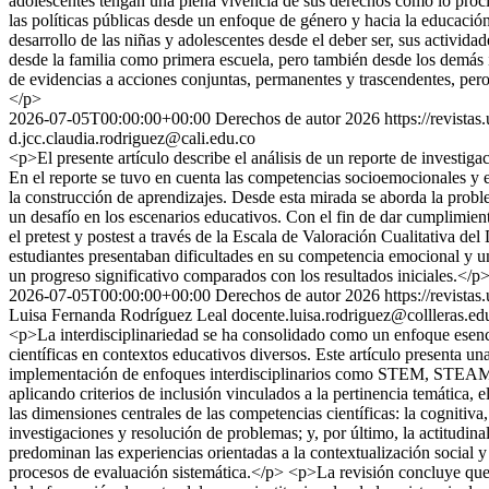
adolescentes tengan una plena vivencia de sus derechos como lo procl
las políticas públicas desde un enfoque de género y hacia la educació
desarrollo de las niñas y adolescentes desde el deber ser, sus activida
desde la familia como primera escuela, pero también desde los demás 
de evidencias a acciones conjuntas, permanentes y trascendentes, per
</p>
2026-07-05T00:00:00+00:00
Derechos de autor 2026
https://revista
d.jcc.claudia.rodriguez@cali.edu.co
<p>El presente artículo describe el análisis de un reporte de investi
En el reporte se tuvo en cuenta las competencias socioemocionales y 
la construcción de aprendizajes. Desde esta mirada se aborda la proble
un desafío en los escenarios educativos. Con el fin de dar cumplimien
el pretest y postest a través de la Escala de Valoración Cualitativa de
estudiantes presentaban dificultades en su competencia emocional y u
un progreso significativo comparados con los resultados iniciales.</p
2026-07-05T00:00:00+00:00
Derechos de autor 2026
https://revista
Luisa Fernanda Rodríguez Leal
docente.luisa.rodriguez@collleras.ed
<p>La interdisciplinariedad se ha consolidado como un enfoque esencia
científicas en contextos educativos diversos. Este artículo presenta 
implementación de enfoques interdisciplinarios como STEM, STEAM, y
aplicando criterios de inclusión vinculados a la pertinencia temática, e
las dimensiones centrales de las competencias científicas: la cognitiv
investigaciones y resolución de problemas; y, por último, la actitudi
predominan las experiencias orientadas a la contextualización social 
procesos de evaluación sistemática.</p> <p>La revisión concluye que la