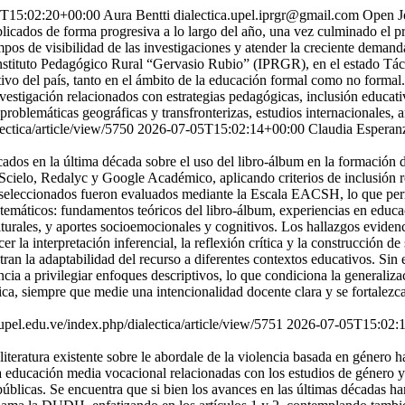
T15:02:20+00:00
Aura Bentti
dialectica.upel.iprgr@gmail.com
Open J
blicados de forma progresiva a lo largo del año, una vez culminado el p
iempos de visibilidad de las investigaciones y atender la creciente dema
stituto Pedagógico Rural “Gervasio Rubio” (IPRGR), en el estado Tách
ativo del país, tanto en el ámbito de la educación formal como no forma
nvestigación relacionados con estrategias pedagógicas, inclusión educati
problemáticas geográficas y transfronterizas, estudios internacionales,
lectica/article/view/5750
2026-07-05T15:02:14+00:00
Claudia Esperan
icados en la última década sobre el uso del libro-álbum en la formación
ielo, Redalyc y Google Académico, aplicando criterios de inclusión rel
 seleccionados fueron evaluados mediante la Escala EACSH, lo que perm
es temáticos: fundamentos teóricos del libro-álbum, experiencias en educa
ulturales, y aportes socioemocionales y cognitivos. Los hallazgos evide
cer la interpretación inferencial, la reflexión crítica y la construcción 
tran la adaptabilidad del recurso a diferentes contextos educativos. Si
cia a privilegiar enfoques descriptivos, lo que condiciona la generaliza
ca, siempre que medie una intencionalidad docente clara y se fortalezca
s.upel.edu.ve/index.php/dialectica/article/view/5751
2026-07-05T15:02:
 literatura existente sobre le abordale de la violencia basada en género
la educación media vocacional relacionadas con los estudios de género y 
públicas. Se encuentra que si bien los avances en las últimas décadas han