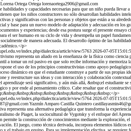
 Lorena Ortega Ortega
lorenaortega2906@gmail.com
de habilidades y capacidades necesarias para que un niño pueda llevar a
stienen que los niños constructores no sólo desarrollan habilidades inte
ctivas y significativas con las personas y objetos que están a su alreded
icial y base para un nuevo modelo de adaptación y adecuación en los g
documentos y experiencias; desde esa postura surge el presente ensayo 
 para el ser humano en su ciclo de vida y desempeña un papel fundamental
ocialmente de manera adecuada. El desarrollo óptimo de las habilidades 
 académico.</p>
s.upel.edu.ve/index.php/dialectica/article/view/5763
2026-07-05T15:01:
ivismo representa un aliado en la enseñanza de la física como ciencia par
diantil a tomar un rol pasivo en que solo recibe información y memoriza
 propone el uso de los principios constructivistas como apoyo pedagógic
oceso dinámico en que el estudiante construye a partir de sus propias id
one y reestructure sus ideas y con interacción y colaboración contextua
 el aprendizaje será significativo, y aún más allá, &nbsp;el estudiante 
ógico y por ende al pensamiento crítico. Cabe resaltar que el constructi
 &nbsp;&nbsp;&nbsp;&nbsp;&nbsp;&nbsp;&nbsp;&nbsp;&nbsp;</p>
s.upel.edu.ve/index.php/dialectica/article/view/5764
2026-07-05T15:01:
.87@gmail.com
Yazmín Amparo Castilla Quintero
castillayasmin46@g
tiva representa una alternativa pedagógica que transforma la experienc
uralismo de Piaget, la sociocultural de Vygotsky y el enfoque del Apr
én permite la construcción de conocimientos mediante la exploración, el 
ivación. El juego, como técnica derivada, incorpora elementos lúdicos 
ico y el trabajo en equipo. Para su implementación efectiva, se requiere