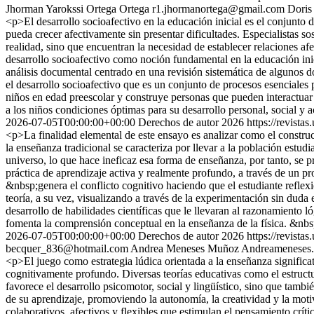
Jhorman Yarokssi Ortega Ortega
r1.jhormanortega@gmail.com
Doris
<p>El desarrollo socioafectivo en la educación inicial es el conjunto 
pueda crecer afectivamente sin presentar dificultades. Especialistas so
realidad, sino que encuentran la necesidad de establecer relaciones afe
desarrollo socioafectivo como noción fundamental en la educación in
análisis documental centrado en una revisión sistemática de algunos 
el desarrollo socioafectivo que es un conjunto de procesos esenciales
niños en edad preescolar y construye personas que pueden interactuar s
a los niños condiciones óptimas para su desarrollo personal, social y
2026-07-05T00:00:00+00:00
Derechos de autor 2026
https://revista
<p>La finalidad elemental de este ensayo es analizar como el construct
la enseñanza tradicional se caracteriza por llevar a la población estu
universo, lo que hace ineficaz esa forma de enseñanza, por tanto, se
práctica de aprendizaje activa y realmente profundo, a través de un pr
&nbsp;genera el conflicto cognitivo haciendo que el estudiante reflexi
teoría, a su vez, visualizando a través de la experimentación sin duda
desarrollo de habilidades científicas que le llevaran al razonamiento l
fomenta la comprensión conceptual en la enseñanza de la física.
2026-07-05T00:00:00+00:00
Derechos de autor 2026
https://revista
becquer_836@hotmail.com
Andrea Meneses Muñoz
Andreameneses
<p>El juego como estrategia lúdica orientada a la enseñanza significa
cognitivamente profundo. Diversas teorías educativas como el estruct
favorece el desarrollo psicomotor, social y lingüístico, sino que tambi
de su aprendizaje, promoviendo la autonomía, la creatividad y la mot
colaborativos, afectivos y flexibles que estimulan el pensamiento crít