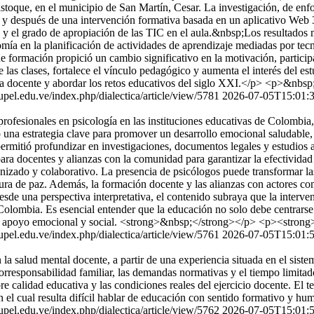
stoque, en el municipio de San Martín, Cesar. La investigación, de enfo
s y después de una intervención formativa basada en un aplicativo Web 
gía y el grado de apropiación de las TIC en el aula.&nbsp;Los resultados
ía en la planificación de actividades de aprendizaje mediadas por tecno
de formación propició un cambio significativo en la motivación, partici
las clases, fortalece el vínculo pedagógico y aumenta el interés del es
ica docente y abordar los retos educativos del siglo XXI.</p> <p>&nbsp
s.upel.edu.ve/index.php/dialectica/article/view/5781
2026-07-05T15:01:
 profesionales en psicología en las instituciones educativas de Colombi
 una estrategia clave para promover un desarrollo emocional saludable, 
permitió profundizar en investigaciones, documentos legales y estudios 
ara docentes y alianzas con la comunidad para garantizar la efectivida
zado y colaborativo. La presencia de psicólogos puede transformar las 
ra de paz. Además, la formación docente y las alianzas con actores com
sde una perspectiva interpretativa, el contenido subraya que la intervenc
lombia. Es esencial entender que la educación no solo debe centrarse 
con apoyo emocional y social. <strong>&nbsp;</strong></p> <p><stron
s.upel.edu.ve/index.php/dialectica/article/view/5761
2026-07-05T15:01:
la salud mental docente, a partir de una experiencia situada en el sist
corresponsabilidad familiar, las demandas normativas y el tiempo limita
e calidad educativa y las condiciones reales del ejercicio docente. El te
in el cual resulta difícil hablar de educación con sentido formativo y h
s.upel.edu.ve/index.php/dialectica/article/view/5762
2026-07-05T15:01: