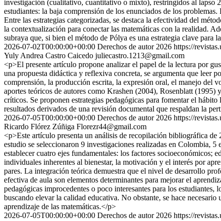
investigación (cualitativo, cuantitativo o mixto), restringidos al lapso
estudiantes: la baja comprensión de los enunciados de los problemas. L
Entre las estrategias categorizadas, se destaca la efectividad del mé
la contextualización para conectar las matemáticas con la realidad. A
subraya que, si bien el método de Pólya es una estrategia clave para l
2026-07-02T00:00:00+00:00
Derechos de autor 2026
https://revista
Yuly Andrea Castro Caicedo
juliecastro.1213@gmail.com
<p>El presente artículo propone analizar el papel de la lectura por gu
una propuesta didáctica y reflexiva concreta, se argumenta que leer po
comprensión, la producción escrita, la expresión oral, el manejo del v
aportes teóricos de autores como Krashen (2004), Rosenblatt (1995) y C
críticos. Se proponen estrategias pedagógicas para fomentar el hábito 
resultados derivados de una revisión documental que respaldan la pert
2026-07-05T00:00:00+00:00
Derechos de autor 2026
https://revista
Ricardo Flórez Zúñiga
Florezr44@gmail.com
<p>Este artículo presenta un análisis de recopilación bibliográfica de
estudio se seleccionaron 9 investigaciones realizadas en Colombia, 5 
establecer cuatro ejes fundamentales: los factores socioeconómicos; ed
individuales inherentes al bienestar, la motivación y el interés por apr
pares. La integración teórica demuestra que el nivel de desarrollo pro
efectiva de aula son elementos determinantes para mejorar el aprendiza
pedagógicas improcedentes o poco interesantes para los estudiantes, l
buscando elevar la calidad educativa. No obstante, se hace necesario un
aprendizaje de las matemáticas.</p>
2026-07-05T00:00:00+00:00
Derechos de autor 2026
https://revista