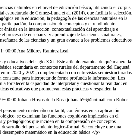
ncias naturales en el nivel de educación básica, utilizando el corpus
al estructurada de Gómez-Luna et al. (2014), que facilita la selección,
gógica en la educación, la pedagogía de las ciencias naturales en la
la participación, la comprensión de conceptos y el rendimiento
énfasis en la interacción, contextualización del aprendizaje e
el proceso de enseñanza y aprendizaje de las ciencias naturales,
 enseñanza de las ciencias y un gran avance a los problemas educativos
01+00:00
Ana Mildrey Ramírez Leal
les y educativos del siglo XXI. Este artículo examina de qué manera la
básica secundaria en contextos rurales del departamento del Caquetá,
os entre 2020 y 2025, complementada con entrevistas semiestructuradas
 constante para interpretar de forma profunda la información. Los
 a fortalecer la capacidad de interpretar y cuestionar la realidad; en
ticas educativas que promuevan estas prácticas y respalden la
19+00:00
Johana Hoyos de la Rosa
johanah56@hotmail.com
Rober
del pensamiento matemático infantil, con énfasis en su aplicación
ológico, se examinan las funciones cognitivas implicadas en el
icos y pedagógicos que inciden en la comprensión de conceptos
el desarrollo del pensamiento lógico-formal. Se concluye que una
 el desempeño matemático en la educación básica.</p>