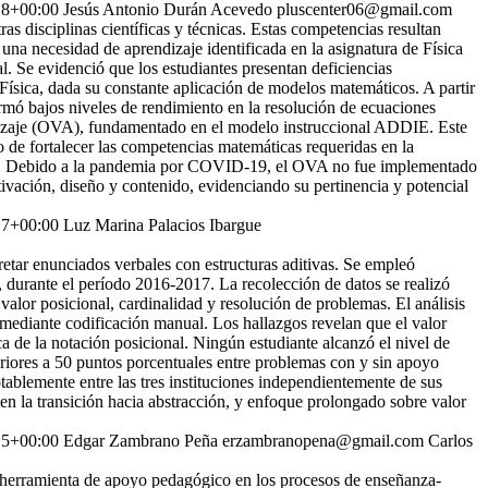
18+00:00
Jesús Antonio Durán Acevedo
pluscenter06@gmail.com
s disciplinas científicas y técnicas. Estas competencias resultan
 una necesidad de aprendizaje identificada en la asignatura de Física
. Se evidenció que los estudiantes presentan deficiencias
Física, dada su constante aplicación de modelos matemáticos. A partir
irmó bajos niveles de rendimiento en la resolución de ecuaciones
endizaje (OVA), fundamentado en el modelo instruccional ADDIE. Este
o de fortalecer las competencias matemáticas requeridas en la
 rural. Debido a la pandemia por COVID-19, el OVA no fue implementado
vación, diseño y contenido, evidenciando su pertinencia y potencial
17+00:00
Luz Marina Palacios Ibargue
pretar enunciados verbales con estructuras aditivas. Se empleó
, durante el período 2016-2017. La recolección de datos se realizó
lor posicional, cardinalidad y resolución de problemas. El análisis
s mediante codificación manual. Los hallazgos revelan que el valor
a de la notación posicional. Ningún estudiante alcanzó el nivel de
eriores a 50 puntos porcentuales entre problemas con y sin apoyo
tablemente entre las tres instituciones independientemente de sus
en la transición hacia abstracción, y enfoque prolongado sobre valor
15+00:00
Edgar Zambrano Peña
erzambranopena@gmail.com
Carlos
o herramienta de apoyo pedagógico en los procesos de enseñanza-