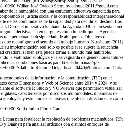
 y la innovación pedagógica. &nbsp;&nbsp;&nbsp;&nbsp;</p>
08+00:00
Willian José Oviedo Sierra
oviedoupel2011@gmail.com
aber de la humanidad con una estructura educativa capacitada para
rporando la justicia social y la corresponsabilidad intergeneracional
rte de las comunidades de la capacidad para decidir su destino. Los
gnidad. Desde el imperativo kantiano, la Agenda 2030 se presenta como
a pregunta decisiva, sin embargo, es cómo impedir que la Agenda
as que perpetúan la desigualdad; de ahí que los Objetivos de
icas que reconfiguren el sentido del trabajo humano. Nussbaum (2011)
u implementación real solo es posible si se supera la reticencia
ad creadora; si bien esta puede tornar el mundo más habitable,
ando la viabilidad ecológica y la salvaguarda de generaciones futuras.
abilice las condiciones básicas para la vida humana.</p>
06+00:00
Adalberto Ricaurte Delgado
adal0440@hotmail.com
Carla
 las tecnologías de la información y la comunicación (TIC) en el
de datos como Dimensions y Web of Science entre 2014 y 2024, y se
 mediante el software R Studio y VOSviewer que permitieron visualizar
s digitales, caracterizada por discursos multimodales, dinámicas de
a ideologías y estructuras discursivas que afectan directamente cómo
20+00:00
Sonia Judith Flórez García
ica Latina para fortalecer la resolución de problemas matemáticos (RP)
y Dialnet) para analizar artículos con distintos enfoques de