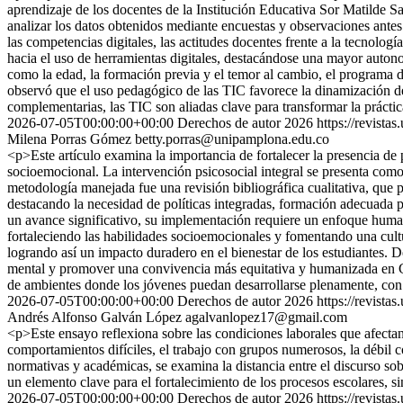
aprendizaje de los docentes de la Institución Educativa Sor Matilde Sa
analizar los datos obtenidos mediante encuestas y observaciones ante
las competencias digitales, las actitudes docentes frente a la tecnolo
hacia el uso de herramientas digitales, destacándose una mayor autonom
como la edad, la formación previa y el temor al cambio, el programa 
observó que el uso pedagógico de las TIC favorece la dinamización de 
complementarias, las TIC son aliadas clave para transformar la práct
2026-07-05T00:00:00+00:00
Derechos de autor 2026
https://revista
Milena Porras Gómez
betty.porras@unipamplona.edu.co
<p>Este artículo examina la importancia de fortalecer la presencia de
socioemocional. La intervención psicosocial integral se presenta como
metodología manejada fue una revisión bibliográfica cualitativa, que 
destacando la necesidad de políticas integradas, formación adecuada p
un avance significativo, su implementación requiere un enfoque humani
fortaleciendo las habilidades socioemocionales y fomentando una cultu
logrando así un impacto duradero en el bienestar de los estudiantes. De
mental y promover una convivencia más equitativa y humanizada en Co
de ambientes donde los jóvenes puedan desarrollarse plenamente, 
2026-07-05T00:00:00+00:00
Derechos de autor 2026
https://revista
Andrés Alfonso Galván López
agalvanlopez17@gmail.com
<p>Este ensayo reflexiona sobre las condiciones laborales que afectan 
comportamientos difíciles, el trabajo con grupos numerosos, la débil 
normativas y académicas, se examina la distancia entre el discurso sobr
un elemento clave para el fortalecimiento de los procesos escolares, s
2026-07-05T00:00:00+00:00
Derechos de autor 2026
https://revista