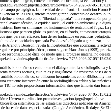
de políticas que integren, coherentemente, el currículo, la evaluación
s.upel.edu.ve/index.php/dialectica/article/view/5754
2026-07-05T15:02:
e el campo pedagógico, la necesidad de confrontar la condición Homo F
 General de la ONU, intenta reconfigurar el concepto de desarrollo, inco
define el desarrollo como “libertad ampliada”, una recuperación por pa
ctar el avance técnico, la equidad social, el cuidado ambiental y la di
onsiderar fines en sí mismos, no instrumentos de rentabilidad fugaz. L
discursos que parecen globales pueden, en el fondo, enmascarar jerarquí
cos que, para ser eficaces, han de ser traducidos en prácticas pedagóg
mo de capacidades que cada Estado está obligado a garantizar, aunque s
o de Arendt y Bergson, revela la incertidumbre que acompaña la activid
 guiarse por principios éticos, como sugiere Hans Jonas (1995), prioriz
xto de responsabilidad ética, de modo que el progreso material no desest
s.upel.edu.ve/index.php/dialectica/article/view/5755
2026-07-05T15:02:
 análisis bibliométrico centrado en el diálogo entre la sociolingüística y
cuenta factores sociales, culturales y lingüísticos. Se revisaron bases 
 el análisis bibliométrico, se utilizaron herramientas como Biblioshiny
a creciente intersección entre la sociolingüística crítica y las práctica
 las TIC no sólo proporcionan información, sino que también dan forma 
s.upel.edu.ve/index.php/dialectica/article/view/5757
2026-07-05T15:02:
lórez Herrera
coordinacion.promoinvestigacion.iprgr@upel.edu.ve
ibliográfica sistemática de las estrategias didácticas aplicadas en Amér
a de bases de datos especializadas (Google Académico, Redalyc, SciELO 