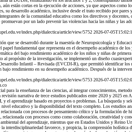
ama la DUDH, enfatizando en los artículos 1 y 2, contemplando también 
n, aún están cortas en la ejecución de acciones, ya que aspectos como l
des, su desarrollo académico, inclusive desde el trato recibido por pare
integrantes de la comunidad educativa como los directivos y docentes, 
o promuevan por un lado prevenir las violencias hacia las niñas y las a
s.upel.edu.ve/index.php/dialectica/article/view/5752
2026-07-05T15:02:
gación que se desarrolló durante la maestría de Neuropsicología y Educa
el papel fundamental que representa en el desempeño académico de los y
mática del bajo rendimiento académico de los niños y niñas de primera i
to al propósito de la investigación, se implementó un diseño cuasiexpe
l Desarrollo Infantil – Revisada (EVCDI-R), que permitió identificar los
n bajo rendimiento en su desempeño académico. Después de la intervenc
>
s.upel.edu.ve/index.php/dialectica/article/view/5753
2026-07-05T15:02:
u.co
l para la enseñanza de las ciencias, al integrar conocimientos, metodo
una revisión narrativa de trece estudios publicados entre 2020 y 2025 e
 el aprendizaje basado en proyectos o problemas. La búsqueda y selecc
l nivel educativo y la disponibilidad del texto completo. Los estudios an
a, relacionada con procesos de pensamiento crítico y la formulación de h
nal, relacionada con procesos como como colaboración, creatividad y con
y ambiental del aprendizaje, mientras que en Estados Unidos y Reino Un
 interdisciplinariedad favorece, y propicia, la comprensión holística de