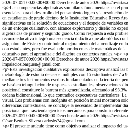
2026-07-05T00:00:00+00:00
Derechos de autor 2026
https://revista
<p>Las competencias algebraicas son pilares fundamentales en el proces
esenciales para el desarrollo del pensamiento lógico y la resolución de
en estudiantes de grado décimo de la Institución Educativa Reyes Araq
significativas en la solución de ecuaciones y el despeje de variables
de un enfoque cualitativo, con alcance exploratorio y diseño no experi
algebraicas de primer y segundo grado. Como respuesta a esta proble
recurso educativo integró una secuencia didáctica que abordó los cont
asignatura de Física y contribuir al mejoramiento del aprendizaje en
con estudiantes, pero fue evaluado por docentes de matemáticas de la
educativo para el aprendizaje del álgebra en contextos rurales.</p>
2026-07-05T00:00:00+00:00
Derechos de autor 2026
https://revista
lmpalaciosibarguen@gmail.com
<p>Esta investigación cualitativa exploratoria-descriptiva analizó las
metodología de estudio de casos múltiples con 15 estudiantes de 7 a 9 
mediante tres instrumentos escritos fundamentados en la teoría del p
se basó en triangulación de respuestas estudiantiles, observaciones di
posicional constituye la barrera más generalizada, afectando al 93.3%
cadena bidimensional, lo que contradice expectativas curriculares. La
visual. Los problemas con incógnita en posición inicial mostraron sol
diferencias contextuales. Se concluye la necesidad de implementar dia
posicional que trascienda ejercicios mecánicos para construir referen
2026-07-05T00:00:00+00:00
Derechos de autor 2026
https://revista
César Benítez Silvera
carlosbs74@gmail.com
<p>El presente artículo tiene como objetivo analizar el impacto del