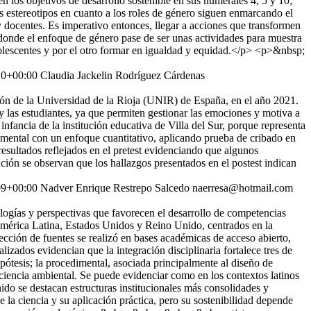
los objetivos de desarrollo sostenible en sus numerales 4, 5 y 10;
os estereotipos en cuanto a los roles de género siguen enmarcando el
s y docentes. Es imperativo entonces, llegar a acciones que transformen
donde el enfoque de género pase de ser unas actividades para muestra
dolescentes y por el otro formar en igualdad y equidad.</p> <p>&nbsp;
10+00:00
Claudia Jackelin Rodríguez Cárdenas
ción de la Universidad de la Rioja (UNIR) de España, en el año 2021.
 las estudiantes, ya que permiten gestionar las emociones y motiva a
nfancia de la institución educativa de Villa del Sur, porque representa
rimental con un enfoque cuantitativo, aplicando prueba de cribado en
 resultados reflejados en el pretest evidenciando que algunos
ión se observan que los hallazgos presentados en el postest indican
09+00:00
Nadver Enrique Restrepo Salcedo
naerresa@hotmail.com
logías y perspectivas que favorecen el desarrollo de competencias
n América Latina, Estados Unidos y Reino Unido, centrados en la
ión de fuentes se realizó en bases académicas de acceso abierto,
alizados evidencian que la integración disciplinaria fortalece tres de
ipótesis; la procedimental, asociada principalmente al diseño de
ciencia ambiental. Se puede evidenciar como en los contextos latinos
ido se destacan estructuras institucionales más consolidades y
 la ciencia y su aplicación práctica, pero su sostenibilidad depende