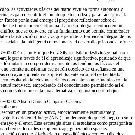
 cabo las actividades básicas del diario vivir en forma autónoma y
lectuales para descubrir el mundo que los rodea y para transformar la
or. Razón por la cual emerge el propósito: reflexionar sobre el
rados de transición en Colombia. La metodología se enfocó en un
científico que se convierte en un fundamento que permite comprender
 en la educación inicial, ya que permite la formación integral de los
sociales, la inteligencia emocional y el desarrollo psicosocial ofrece
57+00:00
Cristian Enrique Ruiz Silvio
cristianruizsilvio@gmail.com
a lograr a través de él el aprendizaje significativo, partiendo de que
 las fórmulas sin comprender realmente los fenómenos físicos del
o que permite transformar ese patrón obsoleto de enseñanza en una
eas con ayuda guiada en la que el docente en su rol de facilitador
licen resaltando la relevancia de los conceptos conectándolos con la
se sentirá motivado, empoderado del conocimiento permitiendo así el
vismo no solo representa una alternativa, sino una necesidad que
56+00:00
Alison Daniela Chaparro Cáceres
mail.com
ia escolar en un proceso activo, emocionalmente estimulante y
endizaje Basado en el Juego (ABJ) han demostrado que el juego no solo
ensayo y el error. Esta estrategia sitúa al estudiante como protagonista
en ambientes formales de aprendizaje, generando espacios
 formación docente, diseño de recursos didácticos contextualizados,