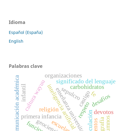
Idioma
Español (España)
English
Palabras clave
organizaciones
comunicación académica
significado del lenguaje
cultura wayuu
inteligencia artificial
infantil
carbohidratos
sepulcro
enseñanza universitaria
castigo
fe
desafíos
respeto
religión
devotos
articulación
primera infancia
alumnos
infografía
geociencias
alimentos
escuelas
funciones