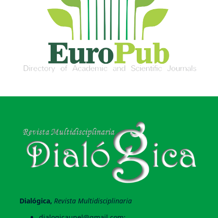
Dialógica,
Revista Multidisciplinaria
dialogicaupel@gmail.com;