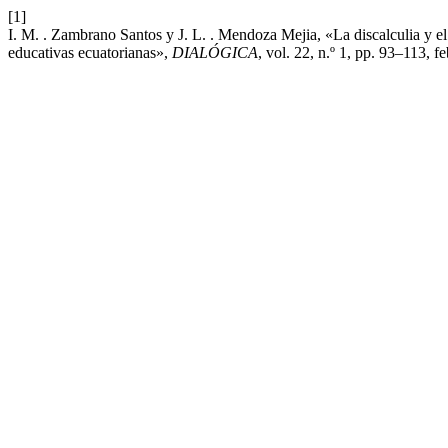
[1]
I. M. . Zambrano Santos y J. L. . Mendoza Mejia, «La discalculia y el
educativas ecuatorianas»,
DIALÓGICA
, vol. 22, n.º 1, pp. 93–113, f