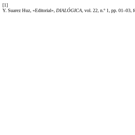
[1]
Y. Suarez Huz, «Editorial»,
DIALÓGICA
, vol. 22, n.º 1, pp. 01–03, 