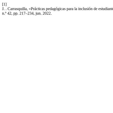
[1]
J. . Carrasquilla, «Prácticas pedagógicas para la inclusión de estudian
n.º 42, pp. 217–234, jun. 2022.