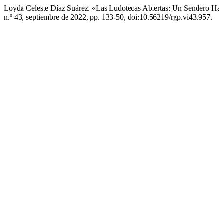
Loyda Celeste Díaz Suárez. «Las Ludotecas Abiertas: Un Sendero H
n.º 43, septiembre de 2022, pp. 133-50, doi:10.56219/rgp.vi43.957.