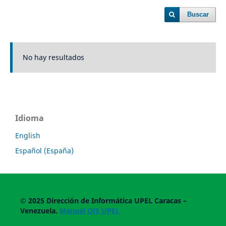
Buscar
No hay resultados
Idioma
English
Español (España)
© 2025
Dirección de Informática UPEL
Caracas –
Venezuela.
Manual OJS UPEL