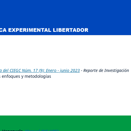
 del CIEGC Núm. 17 (9): Enero - junio 2023
- Reporte de Investigación
s enfoques y metodologías