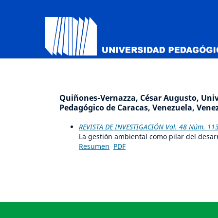
Quiñones-Vernazza, César Augusto, Unive
Pedagógico de Caracas, Venezuela, Venez
REVISTA DE INVESTIGACIÓN Vol. 48 Núm. 113 (
La gestión ambiental como pilar del desarro
Resumen
PDF