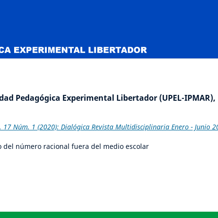
idad Pedagógica Experimental Libertador (UPEL-IPMAR),
7 Núm. 1 (2020): Dialógica Revista Multidisciplinaria Enero - Junio 
 del número racional fuera del medio escolar