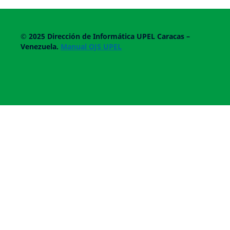
© 2025
Dirección de Informática UPEL
Caracas –
Venezuela.
Manual OJS UPEL