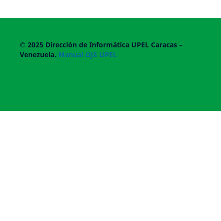
© 2025
Dirección de Informática UPEL
Caracas –
Venezuela.
Manual OJS UPEL