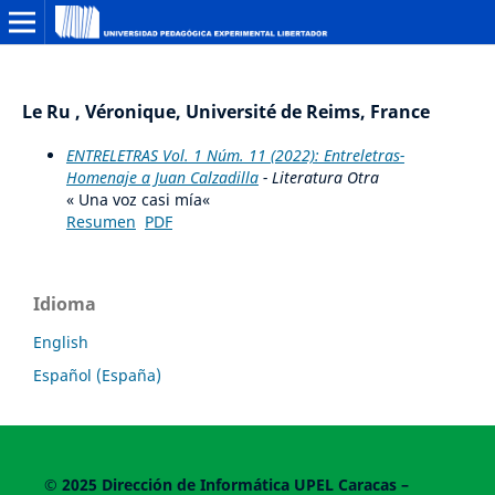
Le Ru , Véronique, Université de Reims, France
ENTRELETRAS Vol. 1 Núm. 11 (2022): Entreletras-
Homenaje a Juan Calzadilla
- Literatura Otra
« Una voz casi mía«
Resumen
PDF
Idioma
English
Español (España)
© 2025
Dirección de Informática UPEL
Caracas –