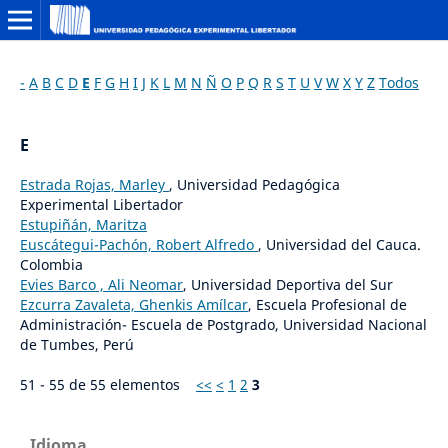
-
A
B
C
D
E
F
G
H
I
J
K
L
M
N
Ñ
O
P
Q
R
S
T
U
V
W
X
Y
Z
Todos
E
Estrada Rojas, Marley
, Universidad Pedagógica
Experimental Libertador
Estupiñán, Maritza
Euscátegui-Pachón, Robert Alfredo
, Universidad del Cauca.
Colombia
Evies Barco , Ali Neomar
, Universidad Deportiva del Sur
Ezcurra Zavaleta, Ghenkis Amílcar
, Escuela Profesional de
Administración- Escuela de Postgrado, Universidad Nacional
de Tumbes, Perú
51 - 55 de 55 elementos
<<
<
1
2
3
Idioma