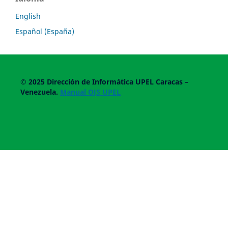
English
Español (España)
© 2025
Dirección de Informática UPEL
Caracas –
Venezuela.
Manual OJS UPEL